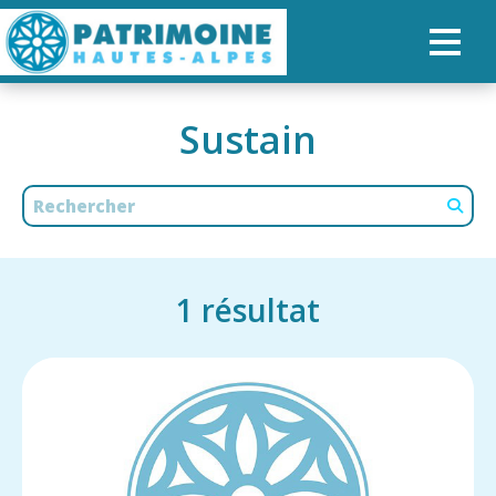
ACCUEIL
Sustain
MAP
OUR PATHS
HERITAGE
1
résultat
HIKES
ORGANIZING YOUR DAY
RECHERCHER
GB