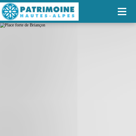
ACCUEIL
CARTE
NOS PARCOURS
PATRIMOINE
RANDONNÉES
ORGANISER SON SÉJOUR
RECHERCHER
FR