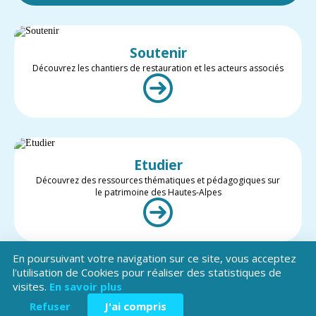
Soutenir
Découvrez les chantiers de restauration et les acteurs associés
Etudier
Découvrez des ressources thématiques et pédagogiques sur
le patrimoine des Hautes-Alpes
En poursuivant votre navigation sur ce site, vous acceptez
l'utilisation de Cookies pour réaliser des statistiques de
visites.
En savoir plus
Valoriser
Restez informé des projets et des actualités du patrimoine des
Refuser
J'ai compris