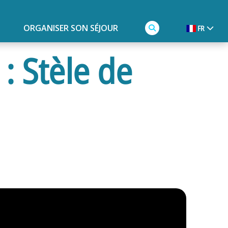
ORGANISER SON SÉJOUR
FR
: Stèle de