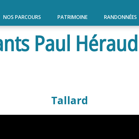
NOS PARCOURS
PATRIMOINE
RANDONNÉES
nts Paul Héraud 
Tallard