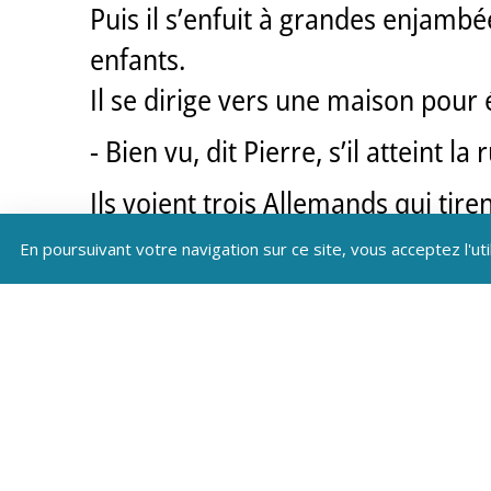
Puis il s’enfuit à grandes enjam
enfants.
Il se dirige vers une maison pou
- Bien vu, dit Pierre, s’il atteint la 
Ils voient trois Allemands qui tir
Soudain les balles allemandes le 
En poursuivant votre navigation sur ce site, vous acceptez l'uti
- Quelle horreur ! Il ne va pas s’en
- Que veux -tu que nous fassions, 
Paul Héraud s’enfuit en boitant et
l’atteigne mortellement.