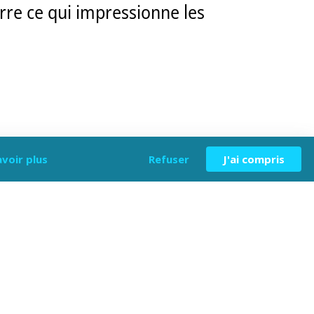
rre ce qui impressionne les
avoir plus
Refuser
J'ai compris
arianne.
dit Jacques.
apier avant qu’une série de balles