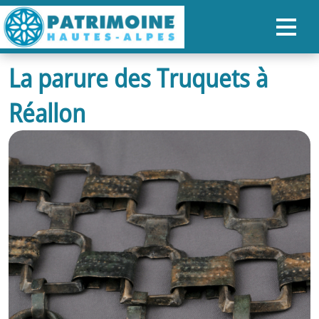
La parure des Truquets à
ACCUEIL
Réallon
CARTE
NOS PARCOURS
PATRIMOINE
RANDONNÉES
ORGANISER SON SÉJOUR
RECHERCHER
FR