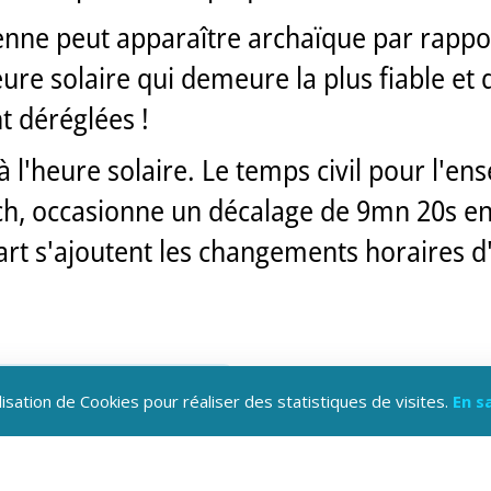
ienne peut apparaître archaïque par rapp
'heure solaire qui demeure la plus fiable e
 déréglées !
 l'heure solaire. Le temps civil pour l'en
, occasionne un décalage de 9mn 20s entr
 écart s'ajoutent les changements horaires
lisation de Cookies pour réaliser des statistiques de visites.
En s