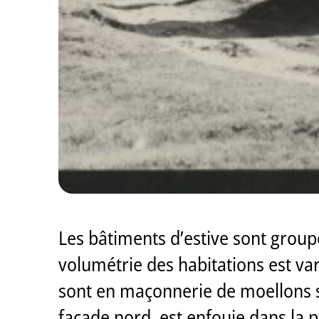
Les bâtiments d’estive sont groupé
volumétrie des habitations est var
sont en maçonnerie de moellons s
façade nord, est enfouie dans la p