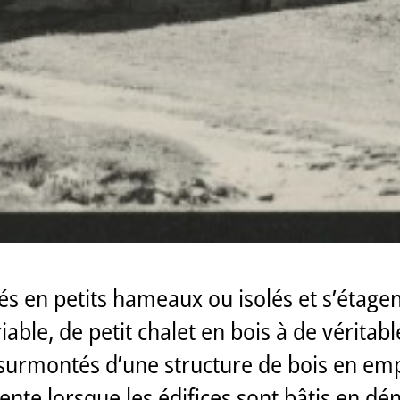
s en petits hameaux ou isolés et s’étagent
iable, de petit chalet en bois à de véritab
urmontés d’une structure de bois en emp
ente lorsque les édifices sont bâtis en dé