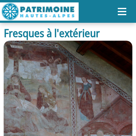
Fresques à l'extérieur
ACCUEIL
CARTE
NOS PARCOURS
PATRIMOINE
RANDONNÉES
ORGANISER SON SÉJOUR
RECHERCHER
FR