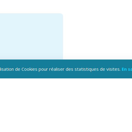
lisation de Cookies pour réaliser des statistiques de visites.
En s
hargez l'application
oine Hautes-Alpes !