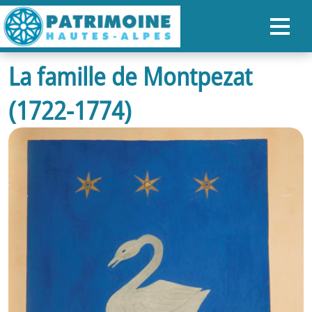
La famille de Montpezat
ACCUEIL
(1722-1774)
CARTE
NOS PARCOURS
PATRIMOINE
RANDONNÉES
ORGANISER SON SÉJOUR
RECHERCHER
FR