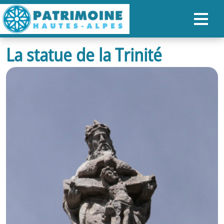
La statue de la Trinité
ACCUEIL
CARTE
NOS PARCOURS
PATRIMOINE
RANDONNÉES
ORGANISER SON SÉJOUR
RECHERCHER
FR