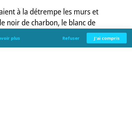
naient à la détrempe les murs et
le noir de charbon, le blanc de
avoir plus
Refuser
J'ai compris
utes les civilisations pour honorer