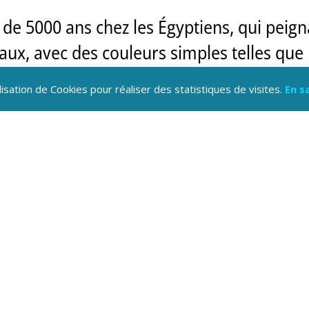
 de 5000 ans chez les Égyptiens, qui peig
ux, avec des couleurs simples telles que 
lisation de Cookies pour réaliser des statistiques de visites.
En s
ong des civilisations grecque et romaine.
iste au temps qu’elle a été choisie dans to
ortaient le plus d’importance.