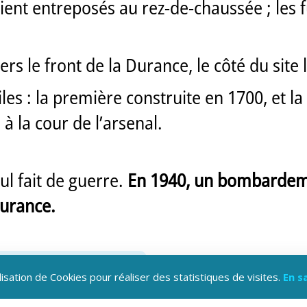
ient entreposés au rez-de-chaussée ; les fu
ers le front de la Durance, le côté du site l
ailes : la première construite en 1700, et 
à la cour de l’arsenal.
l fait de guerre.
En 1940, un bombardement
Durance.
lisation de Cookies pour réaliser des statistiques de visites.
En s