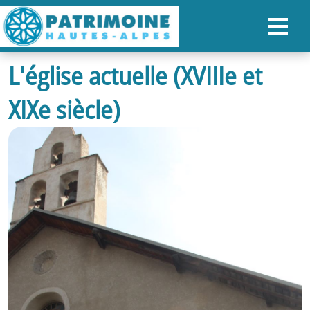
L'église actuelle (XVIIIe et
ACCUEIL
XIXe siècle)
CARTE
NOS PARCOURS
PATRIMOINE
RANDONNÉES
ORGANISER SON SÉJOUR
RECHERCHER
FR