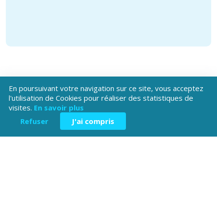
En poursuivant votre navigation sur ce site, vous acceptez
l'utilisation de Cookies pour réaliser des statistiques de
visites.
En savoir plus
Téléchargez l'application
Refuser
J'ai compris
Patrimoine Hautes-Alpes !
Hôtel du Département