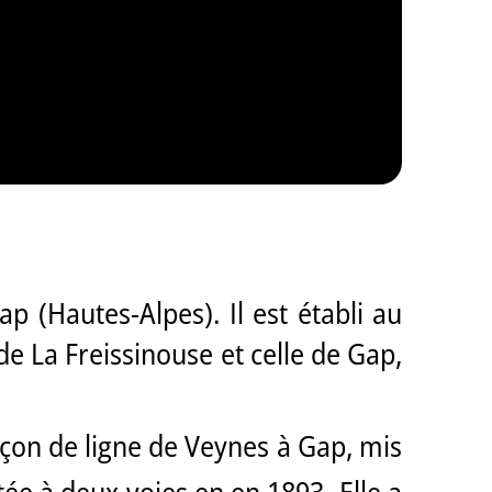
p (Hautes-Alpes). Il est établi au
de La Freissinouse et celle de Gap,
onçon de ligne de Veynes à Gap, mis
tée à deux voies en en 1893. Elle a