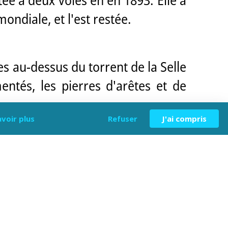
ondiale, et l'est restée.
s au-dessus du torrent de la Selle
entés, les pierres d'arêtes et de
avoir plus
Refuser
J'ai compris
ramidal (sections rectangulaires
 reliées par un cheminement formé
s légère pente.