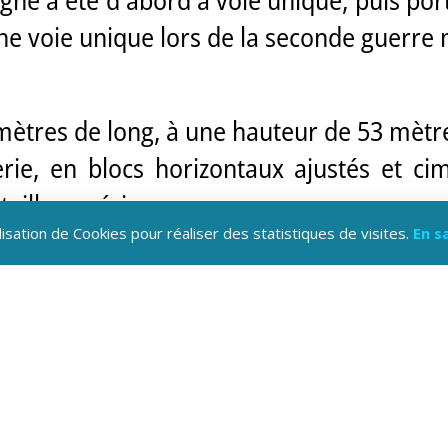
e voie unique lors de la seconde guerre m
mètres de long, à une hauteur de 53 mètre
erie, en blocs horizontaux ajustés et cim
aille supérieure.
lisation de Cookies pour réaliser des statistiques de visites.
En s
e plein cintre sur piles de format py
décrochements). Les piles centrales sont
des percées dans les piles.
ncurvé en direction de l'est, et est en trè
proximité domine tout le gapençais.