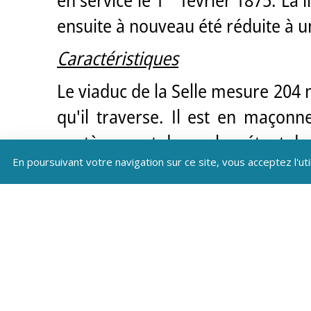
ensuite à nouveau été réduite à un
Caractéristiques
Le viaduc de la Selle mesure 204 
qu'il traverse. Il est en maçonn
soutènement des arches étant de t
En poursuivant votre navigation sur ce site, vous acceptez l'uti
Il est composé de huit arches d
diminuant avec la hauteur, avec 
de ponts en arc communicant par 
Son profil en long est légèrement i
Une table d’orientation située à 