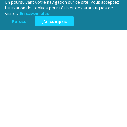
En poursuivant votre navigation sur ce site, vous acceptez
l'utilisation de Cookies pour réaliser des statistiques de
visites.
En savoir plus
Refuser
J'ai compris
Téléchargez l'application
Patrimoine Hautes-Alpes !
Hôtel du Département
Place Saint ARnoux
05000 Gap