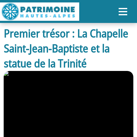
Premier trésor : La Chapelle
ACCUEIL
Saint-Jean-Baptiste et la
CARTE
NOS PARCOURS
statue de la Trinité
PATRIMOINE
RANDONNÉES
ORGANISER SON SÉJOUR
RECHERCHER
FR