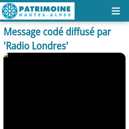
Message codé diffusé par
ACCUEIL
'Radio Londres'
CARTE
NOS PARCOURS
PATRIMOINE
RANDONNÉES
ORGANISER SON SÉJOUR
RECHERCHER
FR