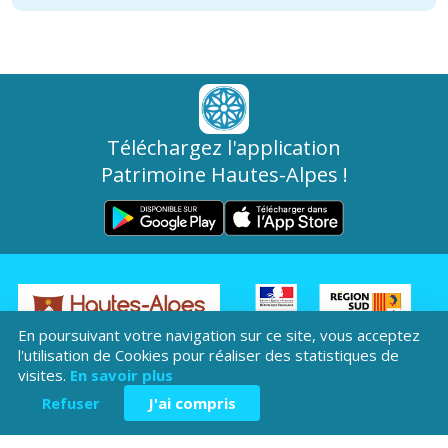
Téléchargez l'application
Patrimoine Hautes-Alpes !
En poursuivant votre navigation sur ce site, vous acceptez
Hôtel du Département
l'utilisation de Cookies pour réaliser des statistiques de
Place Saint ARnoux
visites.
En savoir plus
05000 Gap
Refuser
J'ai compris