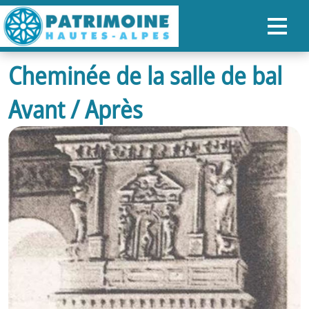
Cheminée de la salle de bal
ACCUEIL
Avant / Après
CARTE
NOS PARCOURS
PATRIMOINE
RANDONNÉES
ORGANISER SON SÉJOUR
RECHERCHER
FR