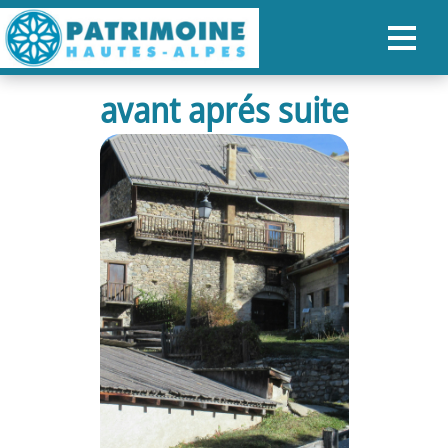
avant aprés suite
ACCUEIL
CARTE
NOS PARCOURS
PATRIMOINE
RANDONNÉES
ORGANISER SON SÉJOUR
RECHERCHER
FR