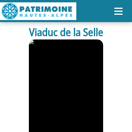
Viaduc de la Selle
ACCUEIL
CARTE
NOS PARCOURS
PATRIMOINE
RANDONNÉES
ORGANISER SON SÉJOUR
RECHERCHER
FR