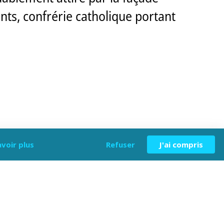
ents, confrérie catholique portant
avoir plus
Refuser
J'ai compris