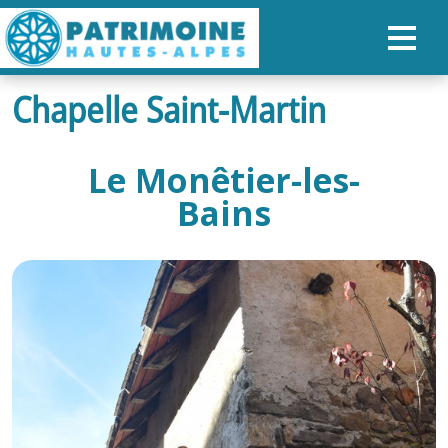
Chapelle Saint-Martin
ACCUEIL
CARTE
Le Monêtier-les-
NOS PARCOURS
Bains
PATRIMOINE
RANDONNÉES
ORGANISER SON SÉJOUR
RECHERCHER
FR