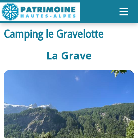
Camping le Gravelotte
ACCUEIL
CARTE
La Grave
NOS PARCOURS
PATRIMOINE
RANDONNÉES
ORGANISER SON SÉJOUR
RECHERCHER
FR