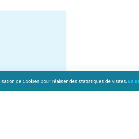
lisation de Cookies pour réaliser des statistiques de visites.
En s
hargez l'application
oine Hautes-Alpes !