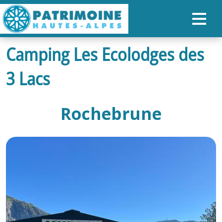
Camping Les Ecolodges des
ACCUEIL
3 Lacs
CARTE
NOS PARCOURS
Rochebrune
PATRIMOINE
RANDONNÉES
ORGANISER SON SÉJOUR
RECHERCHER
FR