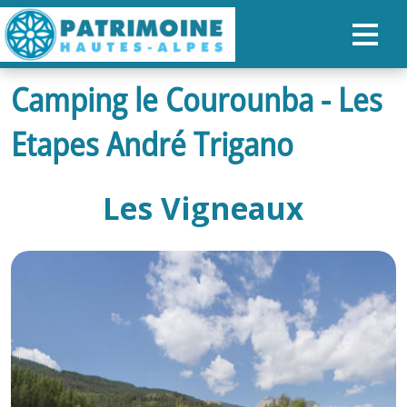
Camping le Courounba - Les
ACCUEIL
Etapes André Trigano
CARTE
NOS PARCOURS
Les Vigneaux
PATRIMOINE
RANDONNÉES
ORGANISER SON SÉJOUR
RECHERCHER
FR