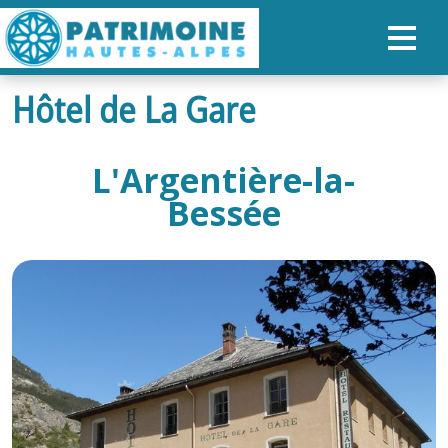
Hôtel de La Gare
ACCUEIL
CARTE
L'Argentière-la-
NOS PARCOURS
Bessée
PATRIMOINE
RANDONNÉES
ORGANISER SON SÉJOUR
RECHERCHER
FR