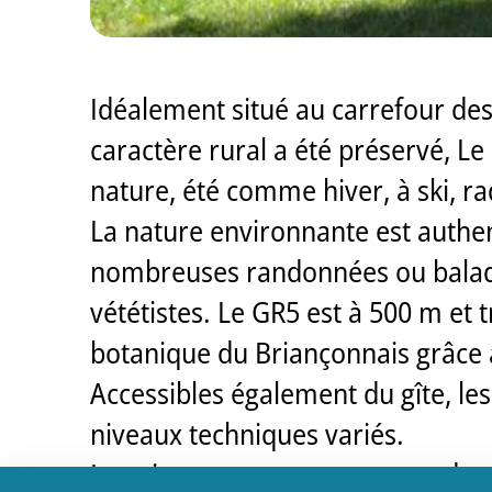
Idéalement situé au carrefour des 5
caractère rural a été préservé, Le
nature, été comme hiver, à ski, ra
La nature environnante est authen
nombreuses randonnées ou balades
vététistes. Le GR5 est à 500 m et 
botanique du Briançonnais grâce 
Accessibles également du gîte, le
niveaux techniques variés.
Le soir, nous vous proposons de p