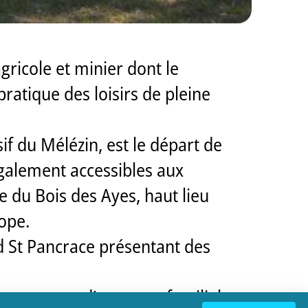
gricole et minier dont le
pratique des loisirs de pleine
f du Mélézin, est le départ de
galement accessibles aux
e du Bois des Ayes, haut lieu
ope.
rd St Pancrace présentant des
tes autour d'un repas familial