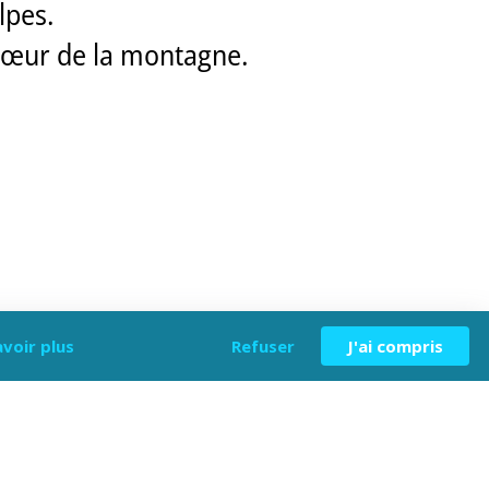
lpes.
u cœur de la montagne.
avoir plus
Refuser
J'ai compris