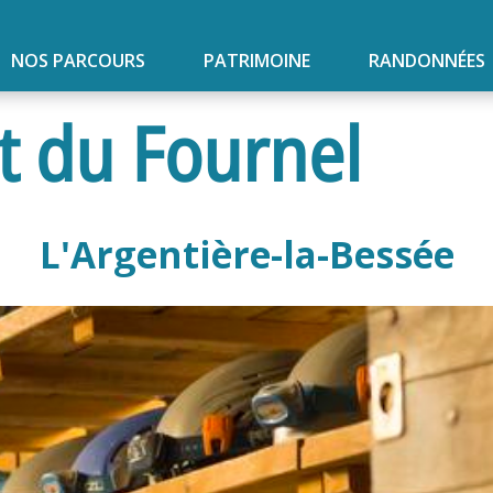
NOS PARCOURS
PATRIMOINE
RANDONNÉES
t du Fournel
L'Argentière-la-Bessée