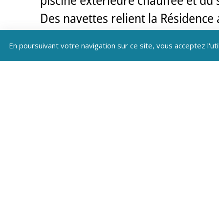
Des navettes relient la Résidence
La résidence est également pourv
En poursuivant votre navigation sur ce site, vous acceptez l'uti
proposés tels que l’accueil / récep
viennoiserie.