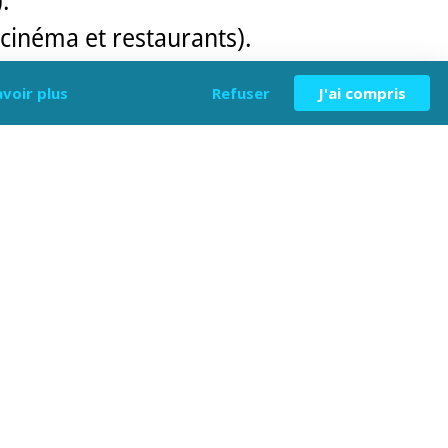
 cinéma et restaurants).
eux services vous y sont
avoir plus
Refuser
J'ai compris
à la réception), dépôt de pain et