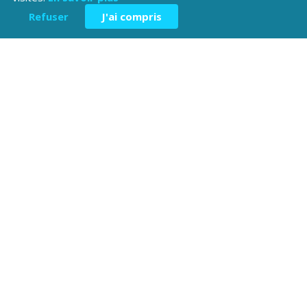
Refuser
J'ai compris
Téléchargez l'application
Patrimoine Hautes-Alpes !
Hôtel du Département
Place Saint ARnoux
05000 Gap
04 92 40
Contactez-
Mentions légales
nous