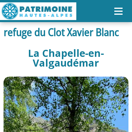
refuge du Clot Xavier Blanc
ACCUEIL
CARTE
La Chapelle-en-
NOS PARCOURS
Valgaudémar
PATRIMOINE
RANDONNÉES
ORGANISER SON SÉJOUR
RECHERCHER
FR