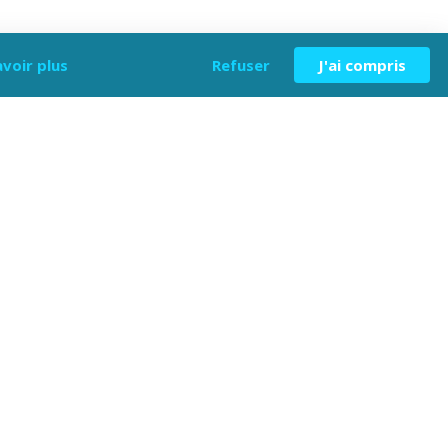
avoir plus
Refuser
J'ai compris
 le samedi sur réservation