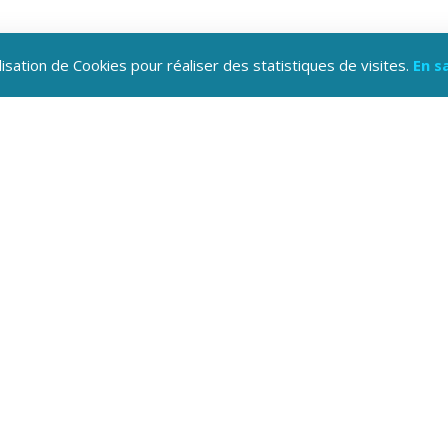
lisation de Cookies pour réaliser des statistiques de visites.
En s
n, bibliothèque
 (sauna, hammam, bain à remous)
 d'été, tennis...)
t en soirée
ion : Draps et Ménage de fin de séjour
 fin de séjour
 SNCF de Chorges et le village de vacances