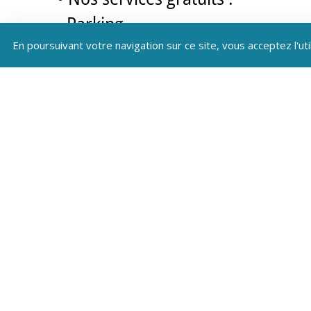
- Parking
- Wifi (bar/accueil)
En poursuivant votre navigation sur ce site, vous acceptez l'uti
- Espace région, salles d’animatio
- Espace détente pour les adulte
- Infrastructures sur place (piscine
- Clubs enfants
- Animations adultes en journée e
- En pension complète et 1/2 pens
• Services VTF avec participation :
- Kit bébé
- En location : Draps et ménage de
- Service de navette entre la gare