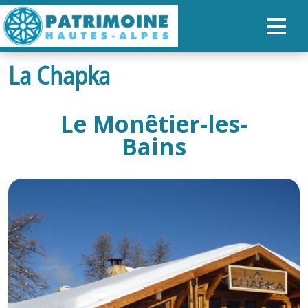
La Chapka
ACCUEIL
CARTE
Le Monêtier-les-
NOS PARCOURS
Bains
PATRIMOINE
RANDONNÉES
ORGANISER SON SÉJOUR
RECHERCHER
FR