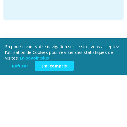
En poursuivant votre navigation sur ce site, vous acceptez
l'utilisation de Cookies pour réaliser des statistiques de
visites.
En savoir plus
Téléchargez l'application
Patrimoine Hautes-Alpes !
Refuser
J'ai compris
Hôtel du Département
Place Saint ARnoux