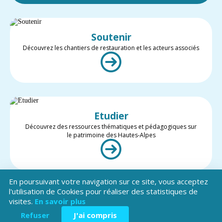
Soutenir
Découvrez les chantiers de restauration et les acteurs associés
Etudier
Découvrez des ressources thématiques et pédagogiques sur
le patrimoine des Hautes-Alpes
En poursuivant votre navigation sur ce site, vous acceptez
l'utilisation de Cookies pour réaliser des statistiques de
visites.
En savoir plus
Valoriser
Restez informé des projets et des actualités du patrimoine des
Refuser
J'ai compris