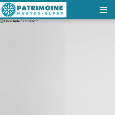
ACCUEIL
CARTE
NOS PARCOURS
PATRIMOINE
RANDONNÉES
ORGANISER SON SÉJOUR
RECHERCHER
FR