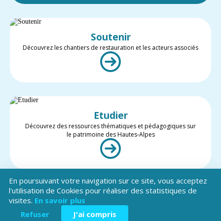
Soutenir
Découvrez les chantiers de restauration et les acteurs associés
Etudier
Découvrez des ressources thématiques et pédagogiques sur
le patrimoine des Hautes-Alpes
En poursuivant votre navigation sur ce site, vous acceptez
l'utilisation de Cookies pour réaliser des statistiques de
visites.
En savoir plus
Valoriser
Restez informé des projets et des actualités du patrimoine des
Refuser
J'ai compris