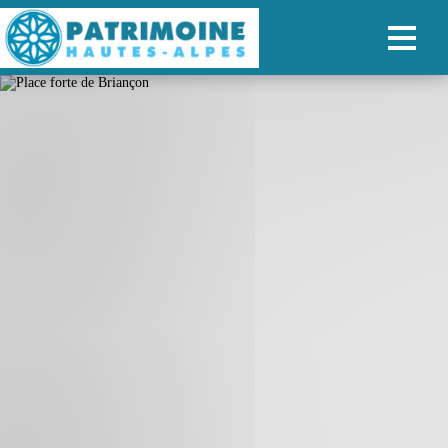
ACCUEIL
CARTE
NOS PARCOURS
PATRIMOINE
RANDONNÉES
ORGANISER SON SÉJOUR
RECHERCHER
FR