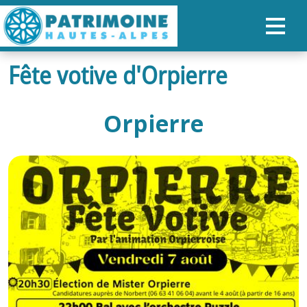
Fête votive d'Orpierre
ACCUEIL
CARTE
Orpierre
NOS PARCOURS
PATRIMOINE
RANDONNÉES
ORGANISER SON SÉJOUR
RECHERCHER
FR