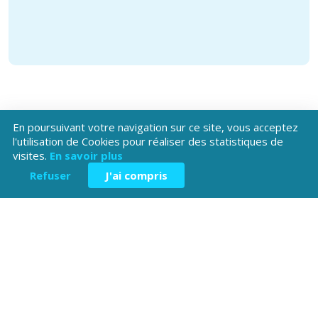
En poursuivant votre navigation sur ce site, vous acceptez
l'utilisation de Cookies pour réaliser des statistiques de
visites.
En savoir plus
Téléchargez l'application
Refuser
J'ai compris
Patrimoine Hautes-Alpes !
Hôtel du Département