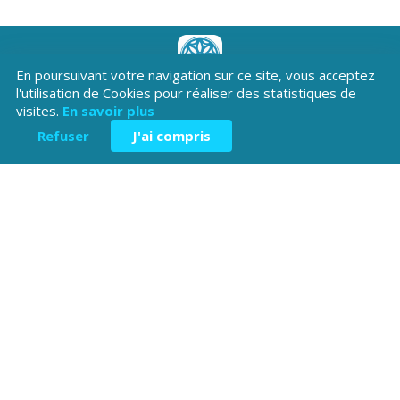
En poursuivant votre navigation sur ce site, vous acceptez
Téléchargez l'application
l'utilisation de Cookies pour réaliser des statistiques de
visites.
En savoir plus
Patrimoine Hautes-Alpes !
Refuser
J'ai compris
Hôtel du Département
Place Saint ARnoux
05000 Gap
04 92 40