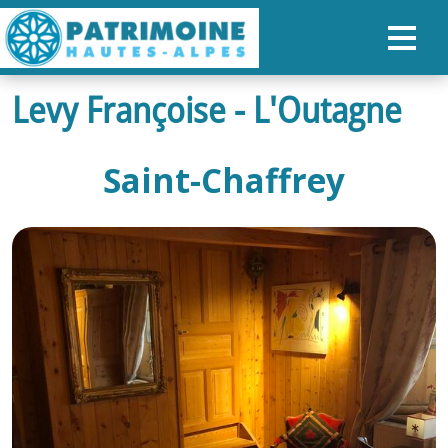
Levy Françoise - L'Outagne
ACCUEIL
CARTE
Saint-Chaffrey
NOS PARCOURS
PATRIMOINE
RANDONNÉES
ORGANISER SON SÉJOUR
RECHERCHER
FR