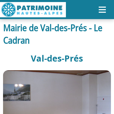
Mairie de Val-des-Prés - Le
ACCUEIL
Cadran
CARTE
NOS PARCOURS
Val-des-Prés
PATRIMOINE
RANDONNÉES
ORGANISER SON SÉJOUR
RECHERCHER
FR