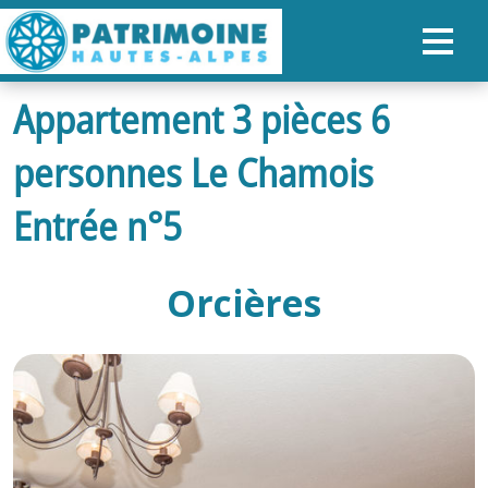
Appartement 3 pièces 6
ACCUEIL
personnes Le Chamois
CARTE
NOS PARCOURS
Entrée n°5
PATRIMOINE
Orcières
RANDONNÉES
ORGANISER SON SÉJOUR
RECHERCHER
FR