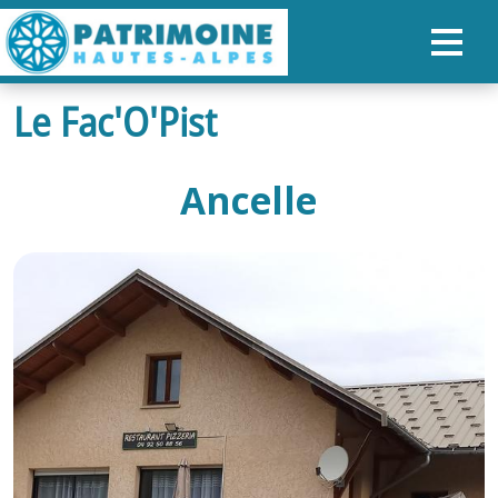
Le Fac'O'Pist
ACCUEIL
CARTE
Ancelle
NOS PARCOURS
PATRIMOINE
RANDONNÉES
ORGANISER SON SÉJOUR
RECHERCHER
FR