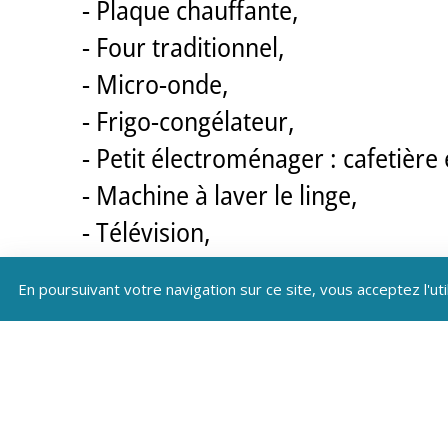
- Plaque chauffante,
- Four traditionnel,
- Micro-onde,
- Frigo-congélateur,
- Petit électroménager : cafetière é
- Machine à laver le linge,
- Télévision,
- Connexion Wifi,
En poursuivant votre navigation sur ce site, vous acceptez l'uti
- Plancha de jardin.
1 chambre avec lit 140cm : Possib
Entrée indépendante de plain-pied,
Cet hébergement peut être loué a