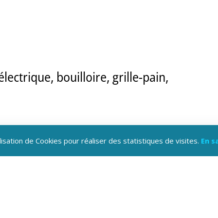
lectrique, bouilloire, grille-pain,
lisation de Cookies pour réaliser des statistiques de visites.
En s
ilité d'un couchage supplémentaire (clic-c
 terrain privatif, salon de jardin, barbec
vec le gîte 'Aiguebelle' pour une capacit