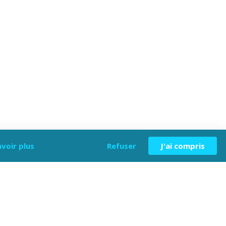
avoir plus
Refuser
J'ai compris
lac en 140cm) dans le salon.
ue et plancha, parking.
é maximum de 6 à 8 personnes.