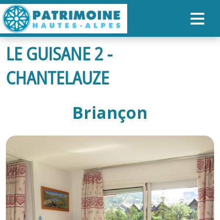
LE GUISANE 2 -
ACCUEIL
CHANTELAUZE
CARTE
NOS PARCOURS
Briançon
PATRIMOINE
RANDONNÉES
ORGANISER SON SÉJOUR
RECHERCHER
FR