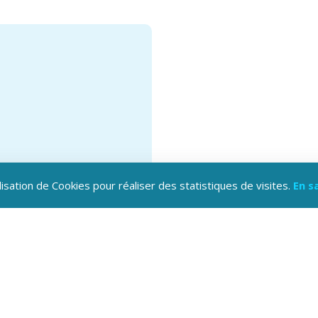
lisation de Cookies pour réaliser des statistiques de visites.
En s
hargez l'application
oine Hautes-Alpes !