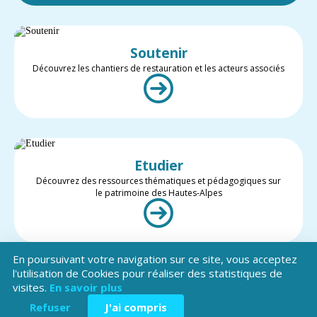
Soutenir
Découvrez les chantiers de restauration et les acteurs associés
Etudier
Découvrez des ressources thématiques et pédagogiques sur
le patrimoine des Hautes-Alpes
En poursuivant votre navigation sur ce site, vous acceptez
l'utilisation de Cookies pour réaliser des statistiques de
visites.
En savoir plus
Valoriser
Restez informé des projets et des actualités du patrimoine des
Refuser
J'ai compris