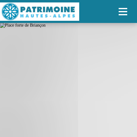
ACCUEIL
CARTE
NOS PARCOURS
PATRIMOINE
RANDONNÉES
ORGANISER SON SÉJOUR
RECHERCHER
FR