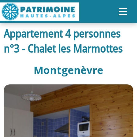
Appartement 4 personnes
ACCUEIL
n°3 - Chalet les Marmottes
CARTE
NOS PARCOURS
Montgenèvre
PATRIMOINE
RANDONNÉES
ORGANISER SON SÉJOUR
RECHERCHER
FR