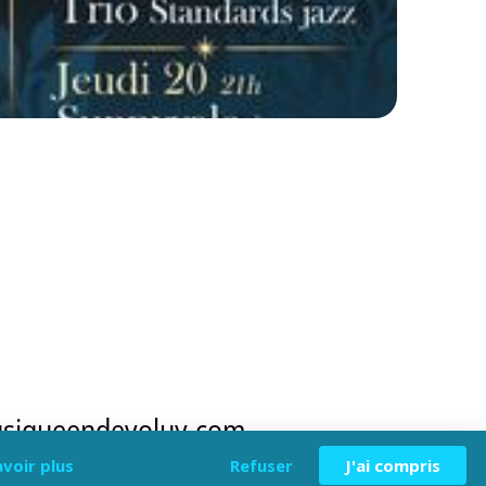
musiqueendevoluy.com.
avoir plus
Refuser
J'ai compris