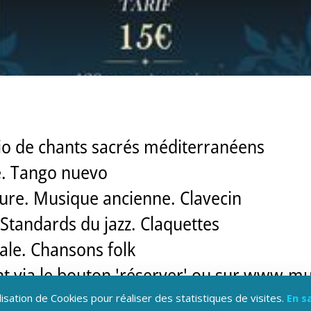
 Trio de chants sacrés méditerranéens
te. Tango nuevo
mure. Musique ancienne. Clavecin
. Standards du jazz. Claquettes
ale. Chansons folk
ment via le bouton 'réserver' ou sur www.
lisation de Cookies pour réaliser des statistiques de visites.
En s