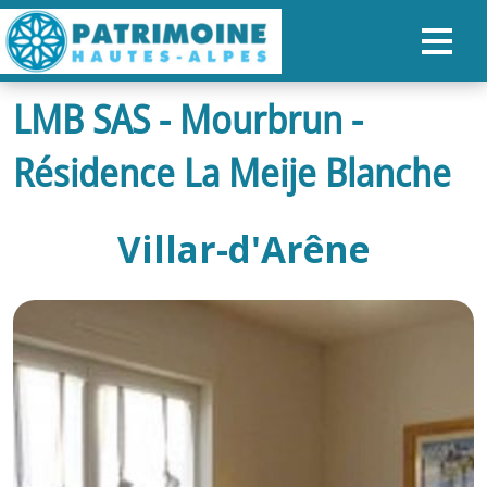
LMB SAS - Mourbrun -
ACCUEIL
Résidence La Meije Blanche
CARTE
NOS PARCOURS
Villar-d'Arêne
PATRIMOINE
RANDONNÉES
ORGANISER SON SÉJOUR
RECHERCHER
FR